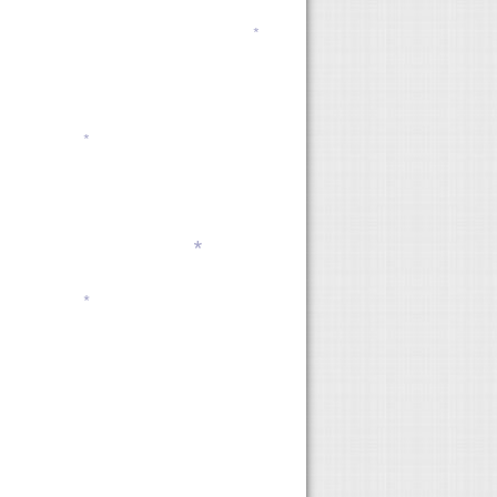
*
*
*
*
*