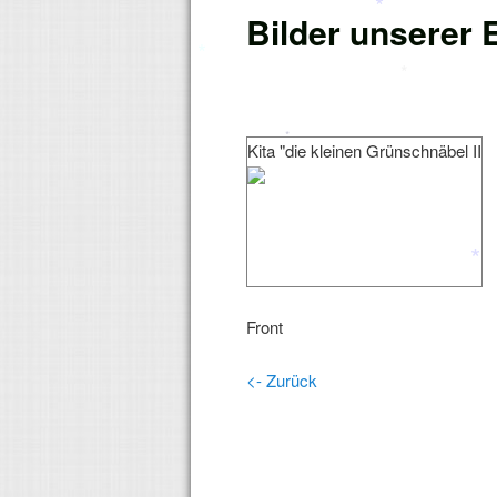
Bilder unserer 
*
*
*
*
*
Kita "die kleinen Grünschnäbel II
*
Front
<- Zurück