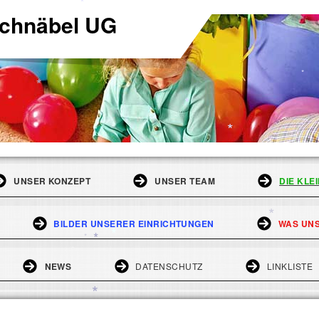
*
*
*
schnäbel UG
*
*
*
*
*
*
*
*
UNSER KONZEPT
UNSER TEAM
DIE KLE
BILDER UNSERER EINRICHTUNGEN
WAS UNS
*
*
*
*
*
NEWS
DATENSCHUTZ
LINKLISTE
*