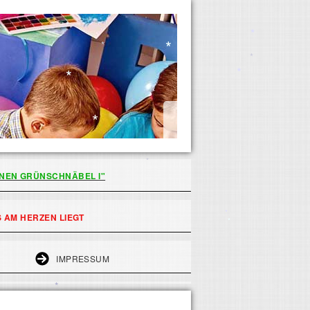
*
*
*
*
*
*
*
*
*
*
*
INEN GRÜNSCHNÄBEL I"
*
 AM HERZEN LIEGT
*
*
IMPRESSUM