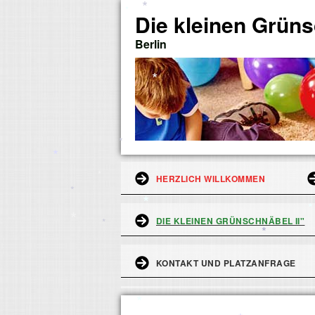
Die kleinen Grün
*
*
Berlin
*
*
*
*
HERZLICH WILLKOMMEN
*
DIE KLEINEN GRÜNSCHNÄBEL II"
*
*
*
*
*
KONTAKT UND PLATZANFRAGE