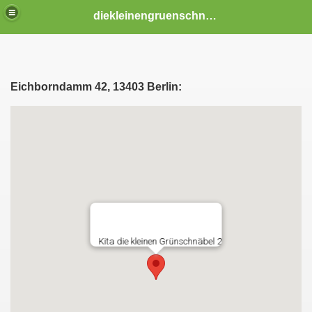
diekleinengruenschnaebel
Eichborndamm 42, 13403 Berlin:
hnäbel II
ünschnäbel II